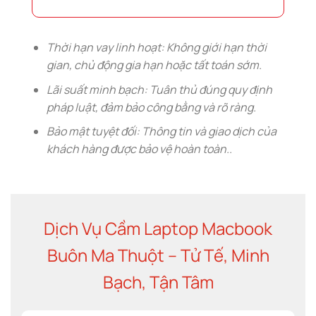
This
field
should
be
left
Thời hạn vay linh hoạt: Không giới hạn thời
blank
gian, chủ động gia hạn hoặc tất toán sớm.
Lãi suất minh bạch: Tuân thủ đúng quy định
pháp luật, đảm bảo công bằng và rõ ràng.
Bảo mật tuyệt đối: Thông tin và giao dịch của
khách hàng được bảo vệ hoàn toàn..
Dịch Vụ Cầm Laptop Macbook
Buôn Ma Thuột – Tử Tế, Minh
Bạch, Tận Tâm