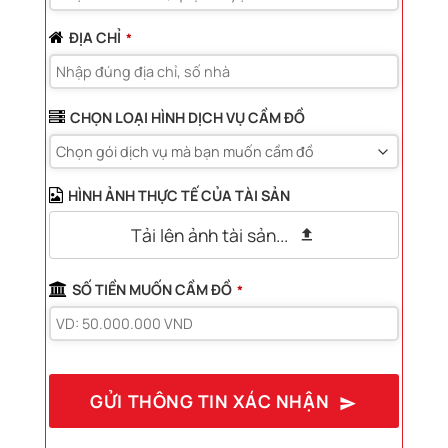
ĐỊA CHỈ
*
CHỌN LOẠI HÌNH DỊCH VỤ CẦM ĐỒ
HÌNH ẢNH THỰC TẾ CỦA TÀI SẢN
Tải lên ảnh tài sản...
SỐ TIỀN MUỐN CẦM ĐỒ
*
GỬI THÔNG TIN XÁC NHẬN