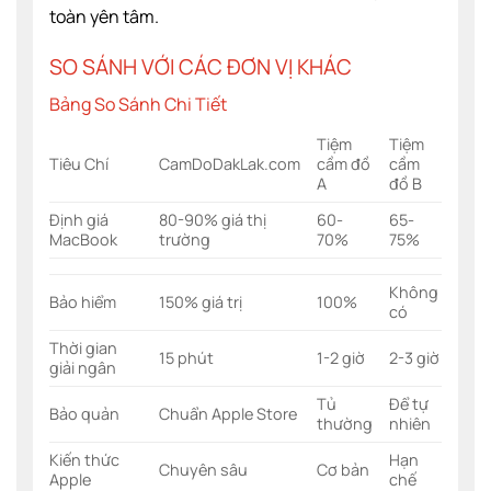
toàn yên tâm.
SO SÁNH VỚI CÁC ĐƠN VỊ KHÁC
Bảng So Sánh Chi Tiết
Tiệm
Tiệm
Tiêu Chí
CamDoDakLak.com
cầm đồ
cầm
A
đồ B
Định giá
80-90% giá thị
60-
65-
MacBook
trường
70%
75%
Không
Bảo hiểm
150% giá trị
100%
có
Thời gian
15 phút
1-2 giờ
2-3 giờ
giải ngân
Tủ
Để tự
Bảo quản
Chuẩn Apple Store
thường
nhiên
Kiến thức
Hạn
Chuyên sâu
Cơ bản
Apple
chế