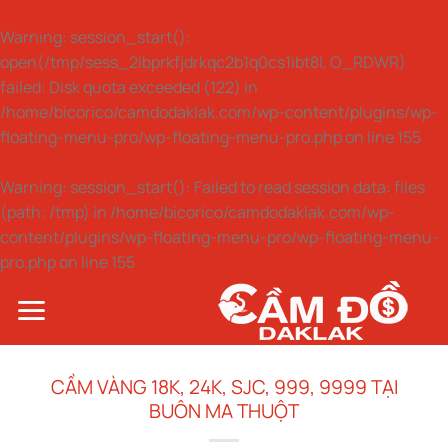
Warning
: session_start():
open(/tmp/sess_2ibprkfjdrkqc2b1q0cs1ibt8l, O_RDWR)
failed: Disk quota exceeded (122) in
/home/bicorico/camdodaklak.com/wp-content/plugins/wp-
floating-menu-pro/wp-floating-menu-pro.php
on line
155
Warning
: session_start(): Failed to read session data: files
(path: /tmp) in
/home/bicorico/camdodaklak.com/wp-
content/plugins/wp-floating-menu-pro/wp-floating-menu-
pro.php
on line
155
Bỏ
qua
nội
dung
CẦM VÀNG 18K, 24K, SJC, 999, 9999 TẠI
BUÔN MA THUỘT