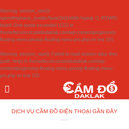
Warning
: session_start():
open(/tmp/sess_jsvdds7buie2jld1h8dh7epeqt, O_RDWR)
failed: Disk quota exceeded (122) in
/home/bicorico/camdodaklak.com/wp-content/plugins/wp-
floating-menu-pro/wp-floating-menu-pro.php
on line
155
Warning
: session_start(): Failed to read session data: files
(path: /tmp) in
/home/bicorico/camdodaklak.com/wp-
content/plugins/wp-floating-menu-pro/wp-floating-menu-
pro.php
on line
155
Bỏ
qua
nội
dung
DỊCH VỤ CẦM ĐỒ ĐIỆN THOẠI GẦN ĐÂY