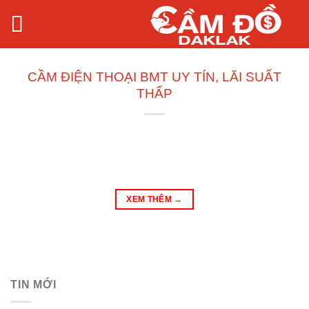
Bỏ
qua
nội
dung
CẦM ĐIỆN THOẠI BMT UY TÍN, LÃI SUẤT
THẤP
XEM THÊM
→
TIN MỚI