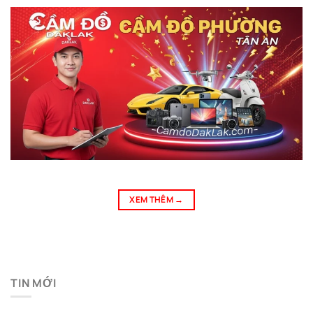
XEM THÊM
→
TIN MỚI