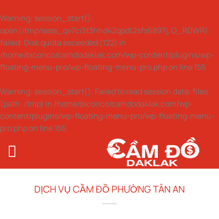
Warning
: session_start():
open(/tmp/sess_qv7ci3t3hhd42qpdt2sfs6897j, O_RDWR)
failed: Disk quota exceeded (122) in
/home/bicorico/camdodaklak.com/wp-content/plugins/wp-
floating-menu-pro/wp-floating-menu-pro.php
on line
155
Warning
: session_start(): Failed to read session data: files
(path: /tmp) in
/home/bicorico/camdodaklak.com/wp-
content/plugins/wp-floating-menu-pro/wp-floating-menu-
pro.php
on line
155
Bỏ
qua
nội
dung
DỊCH VỤ CẦM ĐỒ PHƯỜNG TÂN AN