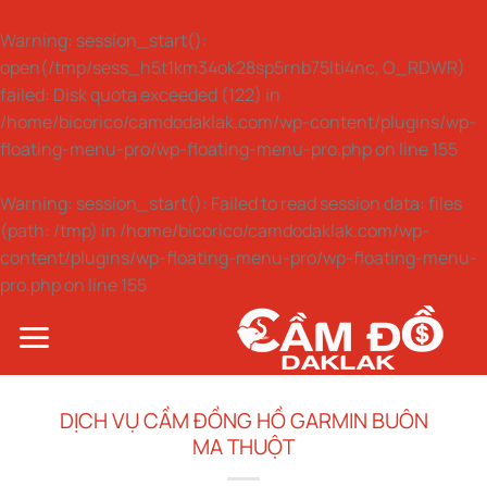
Warning
: session_start():
open(/tmp/sess_h5t1km34ok28sp5rnb75lti4nc, O_RDWR)
failed: Disk quota exceeded (122) in
/home/bicorico/camdodaklak.com/wp-content/plugins/wp-
floating-menu-pro/wp-floating-menu-pro.php
on line
155
Warning
: session_start(): Failed to read session data: files
(path: /tmp) in
/home/bicorico/camdodaklak.com/wp-
content/plugins/wp-floating-menu-pro/wp-floating-menu-
pro.php
on line
155
Bỏ
qua
nội
dung
DỊCH VỤ CẦM ĐỒNG HỒ GARMIN BUÔN
MA THUỘT