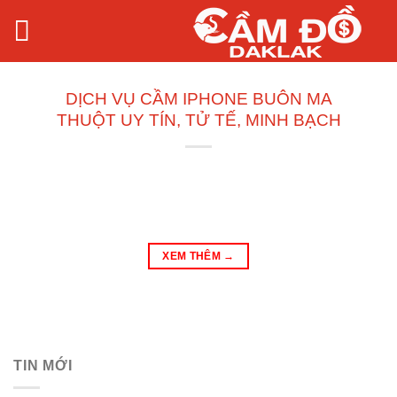
Bỏ
qua
nội
dung
DỊCH VỤ CẦM IPHONE BUÔN MA
THUỘT UY TÍN, TỬ TẾ, MINH BẠCH
XEM THÊM
→
TIN MỚI