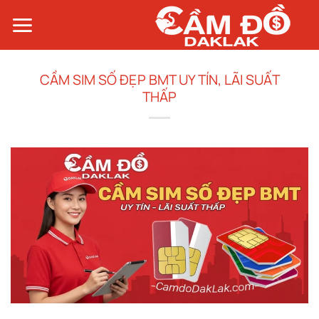
Bỏ
qua
nội
dung
CẦM SIM SỐ ĐẸP BMT UY TÍN, LÃI SUẤT
THẤP