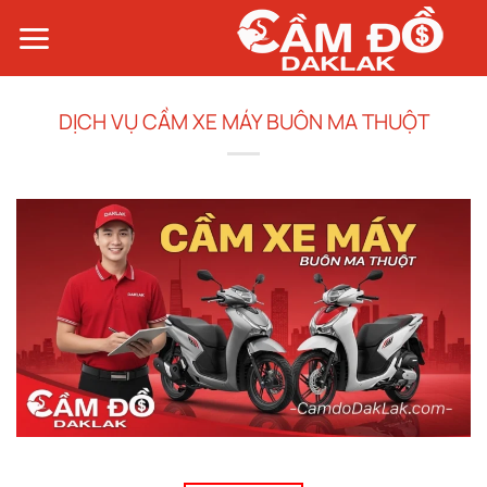
Bỏ
qua
nội
dung
DỊCH VỤ CẦM XE MÁY BUÔN MA THUỘT