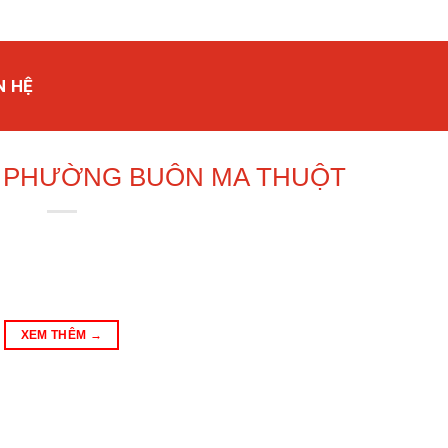
N HỆ
Ồ PHƯỜNG BUÔN MA THUỘT
XEM THÊM
→