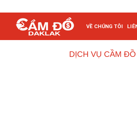
Bỏ
qua
nội
VỀ CHÚNG TÔI
LIÊ
dung
DỊCH VỤ CẦM Đ