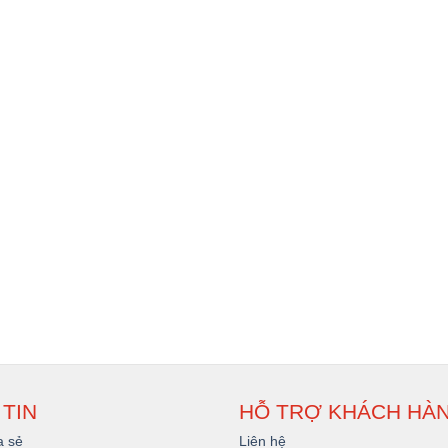
TIN
HỖ TRỢ KHÁCH HÀ
a sẻ
Liên hệ