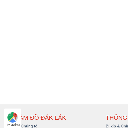
CẦM ĐỒ ĐẮK LẮK
THÔNG 
Tìm đường
Về Chúng tôi
Bí kíp & Chi