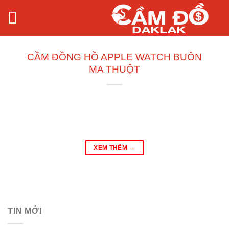
Bỏ
qua
nội
dung
CẦM ĐỒNG HỒ APPLE WATCH BUÔN
MA THUỘT
XEM THÊM
→
TIN MỚI