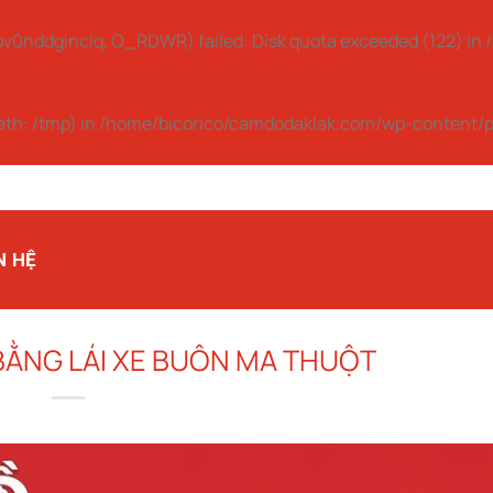
v0nddginciq, O_RDWR) failed: Disk quota exceeded (122) in
path: /tmp) in
/home/bicorico/camdodaklak.com/wp-content/p
N HỆ
 BẰNG LÁI XE BUÔN MA THUỘT