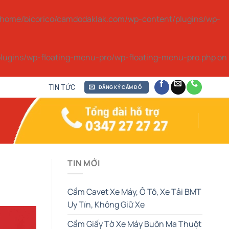
/home/bicorico/camdodaklak.com/wp-content/plugins/wp-
lugins/wp-floating-menu-pro/wp-floating-menu-pro.php
on
TIN TỨC
ĐĂNG KÝ CẦM ĐỒ
TIN MỚI
Cầm Cavet Xe Máy, Ô Tô, Xe Tải BMT
Uy Tín, Không Giữ Xe
Cầm Giấy Tờ Xe Máy Buôn Ma Thuột