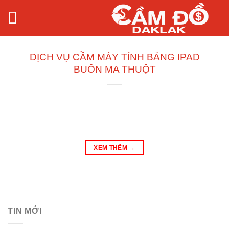
Bỏ
qua
nội
dung
DỊCH VỤ CẦM MÁY TÍNH BẢNG IPAD
BUÔN MA THUỘT
XEM THÊM
→
TIN MỚI