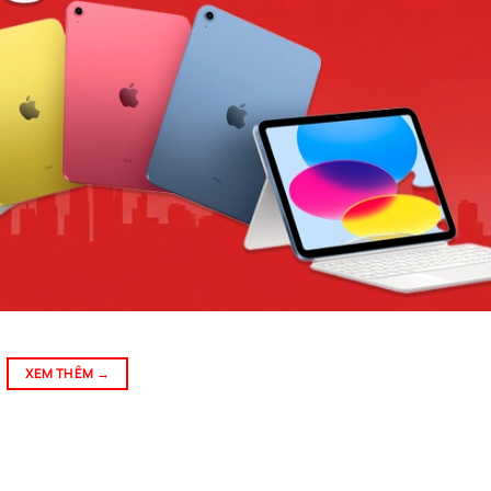
XEM THÊM
→