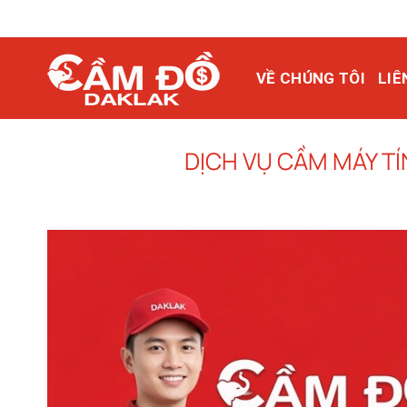
Bỏ
qua
nội
dung
VỀ CHÚNG TÔI
LIÊ
DỊCH VỤ CẦM MÁY T