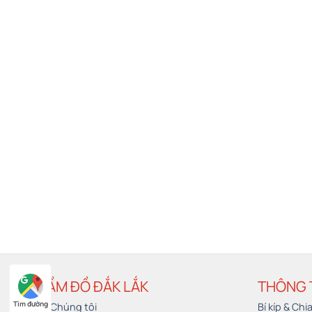
CẦM ĐỒ ĐẮK LẮK
THÔNG 
Tìm đường
Về Chúng tôi
Bí kíp & Chi