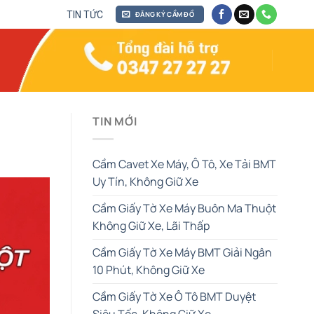
TIN TỨC
ĐĂNG KÝ CẦM ĐỒ
TIN MỚI
Cầm Cavet Xe Máy, Ô Tô, Xe Tải BMT
Uy Tín, Không Giữ Xe
Cầm Giấy Tờ Xe Máy Buôn Ma Thuột
Không Giữ Xe, Lãi Thấp
Cầm Giấy Tờ Xe Máy BMT Giải Ngân
10 Phút, Không Giữ Xe
Cầm Giấy Tờ Xe Ô Tô BMT Duyệt
Siêu Tốc, Không Giữ Xe