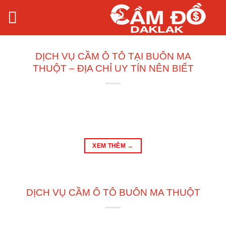
Bỏ
qua
nội
dung
DỊCH VỤ CẦM Ô TÔ TẠI BUÔN MA
THUỘT – ĐỊA CHỈ UY TÍN NÊN BIẾT
XEM THÊM
→
DỊCH VỤ CẦM Ô TÔ BUÔN MA THUỘT