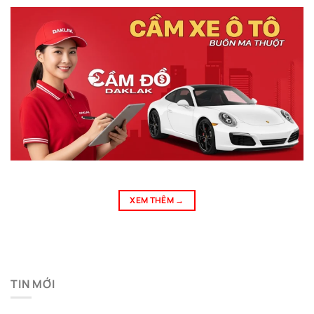
XEM THÊM
→
TIN MỚI