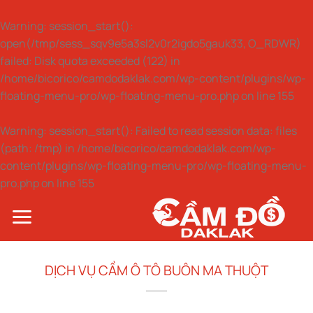
Warning
: session_start():
open(/tmp/sess_sqv9e5a3sl2v0r2igdo5gauk33, O_RDWR)
failed: Disk quota exceeded (122) in
/home/bicorico/camdodaklak.com/wp-content/plugins/wp-
floating-menu-pro/wp-floating-menu-pro.php
on line
155
Warning
: session_start(): Failed to read session data: files
(path: /tmp) in
/home/bicorico/camdodaklak.com/wp-
content/plugins/wp-floating-menu-pro/wp-floating-menu-
pro.php
on line
155
Bỏ
qua
nội
dung
DỊCH VỤ CẦM Ô TÔ BUÔN MA THUỘT