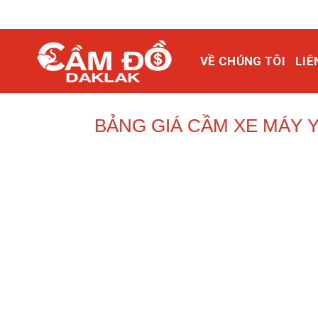
Bỏ
qua
nội
VỀ CHÚNG TÔI
LIÊ
dung
BẢNG GIÁ CẦM XE MÁY 