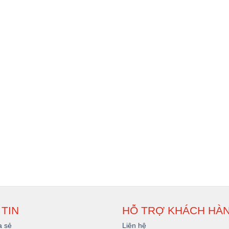
TIN
HỖ TRỢ KHÁCH HÀ
a sẻ
Liên hệ