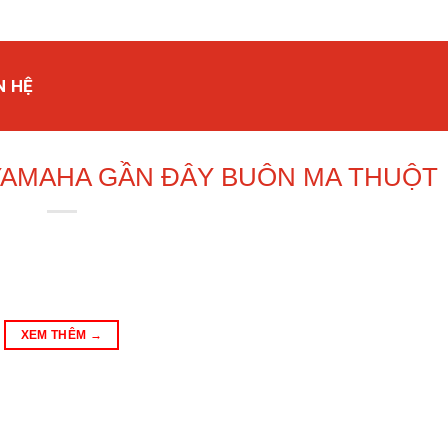
N HỆ
YAMAHA GẦN ĐÂY BUÔN MA THUỘT
XEM THÊM
→