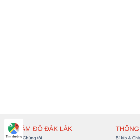
CẦM ĐỒ ĐẮK LẮK
THÔNG 
Tìm đường
Về Chúng tôi
Bí kíp & Chi