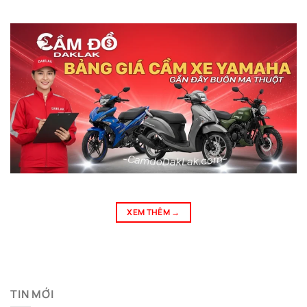
XEM THÊM
→
TIN MỚI