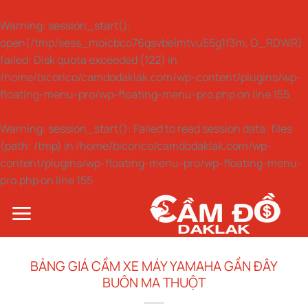
Warning
: session_start():
open(/tmp/sess_moicbco76qsvbelmtvu55g1f3m, O_RDWR)
failed: Disk quota exceeded (122) in
/home/bicorico/camdodaklak.com/wp-content/plugins/wp-
floating-menu-pro/wp-floating-menu-pro.php
on line
155
Warning
: session_start(): Failed to read session data: files
(path: /tmp) in
/home/bicorico/camdodaklak.com/wp-
content/plugins/wp-floating-menu-pro/wp-floating-menu-
pro.php
on line
155
Bỏ
qua
nội
dung
BẢNG GIÁ CẦM XE MÁY YAMAHA GẦN ĐÂY
BUÔN MA THUỘT