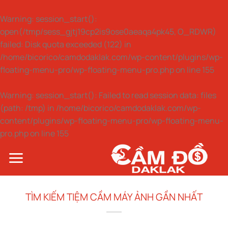
Warning
: session_start():
open(/tmp/sess_gjtj19cp2is9ose0aeaqa4pk45, O_RDWR)
failed: Disk quota exceeded (122) in
/home/bicorico/camdodaklak.com/wp-content/plugins/wp-
floating-menu-pro/wp-floating-menu-pro.php
on line
155
Warning
: session_start(): Failed to read session data: files
(path: /tmp) in
/home/bicorico/camdodaklak.com/wp-
content/plugins/wp-floating-menu-pro/wp-floating-menu-
pro.php
on line
155
Bỏ
qua
nội
dung
TÌM KIẾM TIỆM CẦM MÁY ẢNH GẦN NHẤT