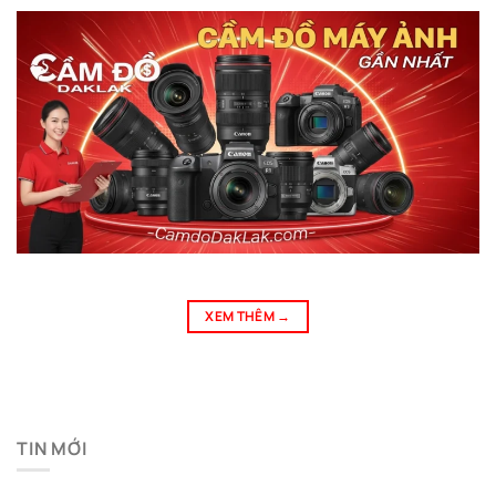
XEM THÊM
→
TIN MỚI