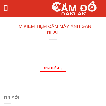
Bỏ
qua
nội
dung
TÌM KIẾM TIỆM CẦM MÁY ẢNH GẦN
NHẤT
XEM THÊM
→
TIN MỚI